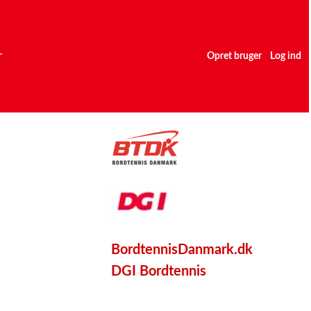
r
Opret bruger
Log ind
BordtennisDanmark.dk
DGI Bordtennis