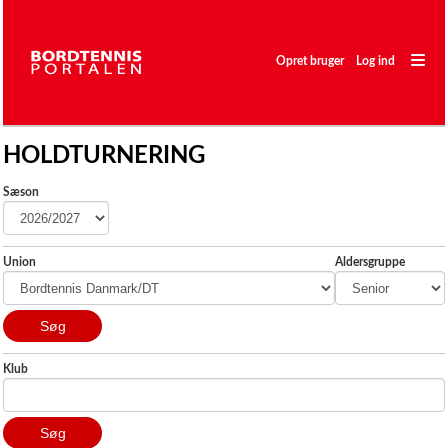
―
―
Opret bruger
Log ind
―
HOLDTURNERING
Sæsonplan
Ratingliste
Sæson
Holdturnering
Stævne
Union
Aldersgruppe
Spillere
Klubber
Klub