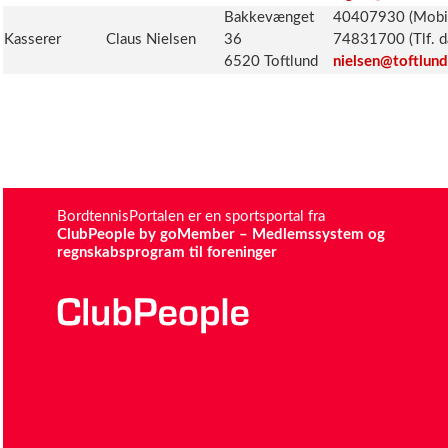
Bakkevænget
40407930 (Mobi
Kasserer
Claus Nielsen
36
74831700 (Tlf. d
6520 Toftlund
nielsen@toftlund
BordtennisPortalen er en sportsportal fra
ClubPeople by goMember – Medlemssystem og
regnskabsprogram til foreninger