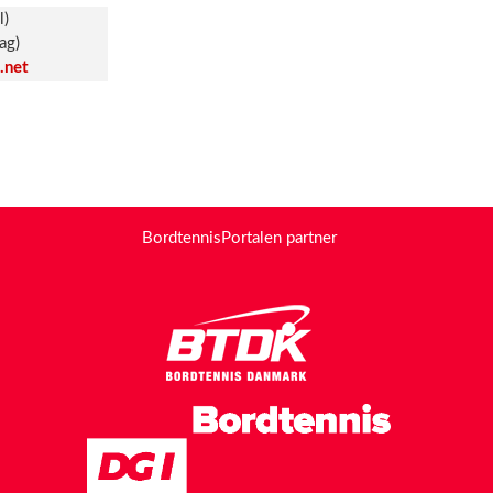
l)
ag)
.net
BordtennisPortalen partner