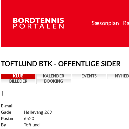
Sæsonplan
Ra
TOFTLUND BTK - OFFENTLIGE SIDER
KLUB
KALENDER
EVENTS
NYHED
BILLEDER
BOOKING
|
E-mail
Gade
Høllevang 269
Postnr
6520
By
Toftlund