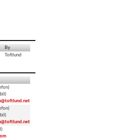
By
Toftlund
efon)
il)
@toftlund.net
efon)
il)
@toftlund.net
l)
com