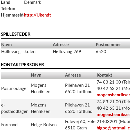
Land
Denmark
Telefon
Hjemmeside
http://Ukendt
SPILLESTEDER
Navn
Adresse
Postnummer
Høllevangsskolen
Høllevang 269
6520
KONTAKTPERSONER
Navn
Adresse
Kontakt
74 83 21 00 (Tel
Mogens
Pilehaven 21
Postmodtager
40 42 63 21 (Mob
Henriksen
6520 Toftlund
mogenshenriksen
74 83 21 00 (Tel
e-
Mogens
Pilehaven 21
40 42 63 21 (Mob
postmodtager
Henriksen
6520 Toftlund
mogenshenriksen
Folevej 60, Fole
21403201 (Mobi
Formand
Helge Boisen
6510 Gram
hlgbo@hotmail.