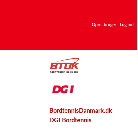
r
Opret bruger
Log ind
BordtennisDanmark.dk
DGI Bordtennis