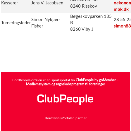
Kasserer
Jens V. Jacobsen
oekonom
8240 Risskov
mbk.dk
Bøgeskovparken 135
Simon Nykjær-
28 55 25
Turneringsleder
B
Fisher
simon88
8260 Viby J
BordtennisPortalen er en sportsportal fra
ClubPeople by goMember –
Medlemssystem og regnskabsprogram til foreninger
BordtennisPortalen partner