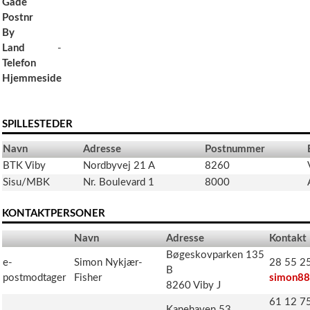
Gade
Postnr
By
Land
-
Telefon
Hjemmeside
SPILLESTEDER
Navn
Adresse
Postnummer
BTK Viby
Nordbyvej 21 A
8260
Sisu/MBK
Nr. Boulevard 1
8000
KONTAKTPERSONER
Navn
Adresse
Kontakt
Bøgeskovparken 135
e-
Simon Nykjær-
28 55 25
B
postmodtager
Fisher
simon88
8260 Viby J
61 12 75
Kanehaven 53