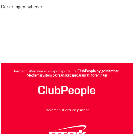
Der er ingen nyheder
BordtennisPortalen er en sportsportal fra
ClubPeople by goMember –
Medlemssystem og regnskabsprogram til foreninger
BordtennisPortalen partner