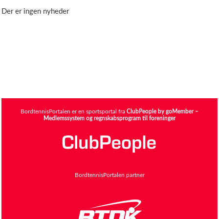
Der er ingen nyheder
BordtennisPortalen er en sportsportal fra
ClubPeople by goMember –
Medlemssystem og regnskabsprogram til foreninger
BordtennisPortalen partner