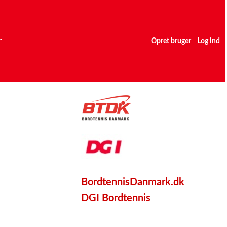
r
Opret bruger
Log ind
BordtennisDanmark.dk
DGI Bordtennis