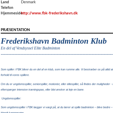
Land
Denmark
Telefon
Hjemmeside
http://www.fbk-frederikshavn.dk
PRÆSENTATION
Frederikshavn
.
Badminton
.
Klub
En del af Vendsyssel Elite Badminton
--------------------------------------------------------------------------
Som spiller i FBK bliver du en del af en klub, som kan rumme alle. Vi bestræber os på altid at
forhold til vores spillere.
Om du er ungdomsspiller, seniorspiller, motionist, eller elitespiller, så findes der muligheder 
efterspørger intensive træningspas, eller blot ønsker at leje en bane.
Ungdomsspiller:
Som ungdomsspiller i FBK lægger vi vægt på, at du lærer at spille badminton – blive bedre – 
blandt kammerater.