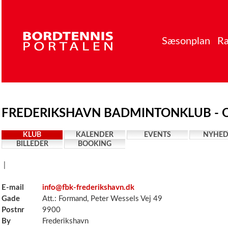
Sæsonplan
Ra
FREDERIKSHAVN BADMINTONKLUB - O
KLUB
KALENDER
EVENTS
NYHED
BILLEDER
BOOKING
|
E-mail
info@fbk-frederikshavn.dk
Gade
Att.: Formand, Peter Wessels Vej 49
Postnr
9900
By
Frederikshavn