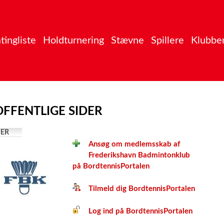
tingliste
Holdturnering
Stævne
Spillere
Klubbe
FFENTLIGE SIDER
ER
Ansøg om medlemsskab af
Frederikshavn Badmintonklub
på BordtennisPortalen
Tilmeld dig BordtennisPortalen
Log ind på BordtennisPortalen