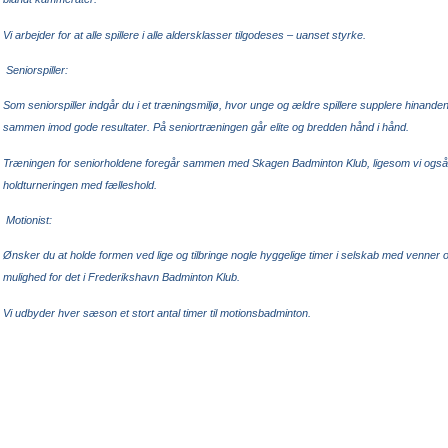
Vi arbejder for at alle spillere i alle aldersklasser tilgodeses – uanset styrke.
Seniorspiller:
Som seniorspiller indgår du i et træningsmiljø, hvor unge og ældre spillere supplere hinande
sammen imod gode resultater. På seniortræningen går elite og bredden hånd i hånd.
Træningen for seniorholdene foregår sammen med Skagen Badminton Klub, ligesom vi også 
holdturneringen med fælleshold.
Motionist:
Ønsker du at holde formen ved lige og tilbringe nogle hyggelige timer i selskab med venner og
mulighed for det i Frederikshavn Badminton Klub.
Vi udbyder hver sæson et stort antal timer til motionsbadminton.