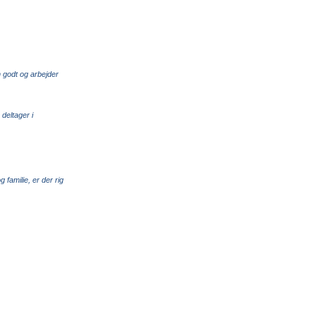
n godt og arbejder
deltager i
 familie, er der rig