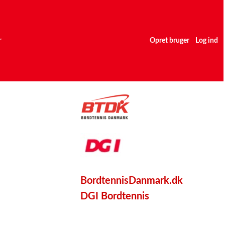
r
Opret bruger
Log ind
BordtennisDanmark.dk
DGI Bordtennis