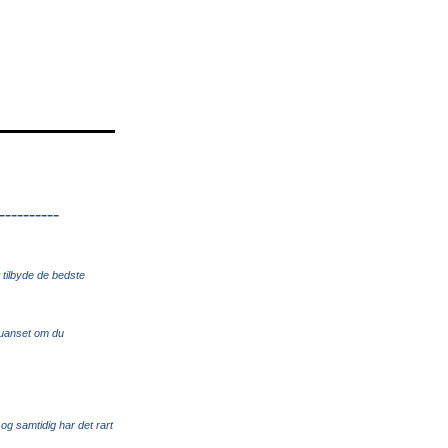
----------
 tilbyde de bedste
- uanset om du
og samtidig har det rart