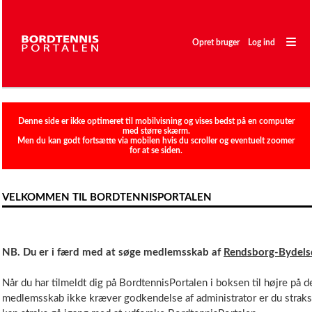
―
―
Opret bruger
Log ind
―
Sæsonplan
Denne side er ikke optimeret til mobilvisning og vises bedst på en computer
med større skærm.
Ratingliste
Men du kan godt fortsætte via mobilen hvis du scroller og eventuelt zoomer
for at se siden.
Holdturnering
Stævne
VELKOMMEN TIL BORDTENNISPORTALEN
Spillere
Klubber
NB. Du er i færd med at søge medlemsskab af
Rendsborg-Bydels
Når du har tilmeldt dig på BordtennisPortalen i boksen til højre på 
medlemsskab ikke kræver godkendelse af administrator er du straks