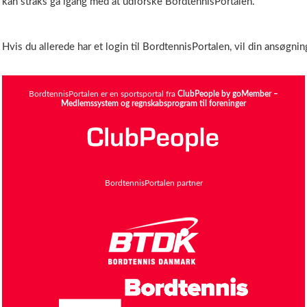
kan straks gå igang med at udforske BordtennisPortalen.
Hvis du allerede har et login til BordtennisPortalen, vil din ansøgning
BordtennisPortalen er en sportsportal fra
ClubPeople by goMember –
Medlemssystem og regnskabsprogram til foreninger
BordtennisPortalen partner