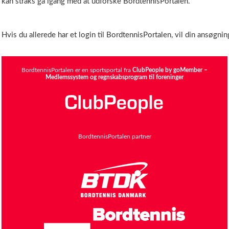
kan straks gå igang med at udforske BordtennisPortalen.
Hvis du allerede har et login til BordtennisPortalen, vil din ansøgning
BordtennisPortalen er en sportsportal fra
ClubPeople by goMember –
Medlemssystem og regnskabsprogram til foreninger
BordtennisPortalen partner