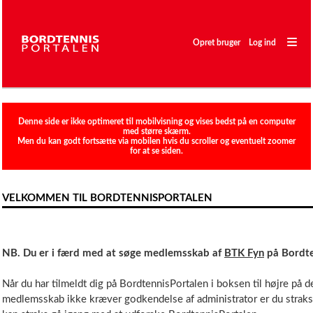
―
―
Opret bruger
Log ind
―
Sæsonplan
Denne side er ikke optimeret til mobilvisning og vises bedst på en computer
med større skærm.
Ratingliste
Men du kan godt fortsætte via mobilen hvis du scroller og eventuelt zoomer
for at se siden.
Holdturnering
Stævne
VELKOMMEN TIL BORDTENNISPORTALEN
Spillere
Klubber
NB. Du er i færd med at søge medlemsskab af
BTK Fyn
på Bordte
Når du har tilmeldt dig på BordtennisPortalen i boksen til højre på 
medlemsskab ikke kræver godkendelse af administrator er du straks