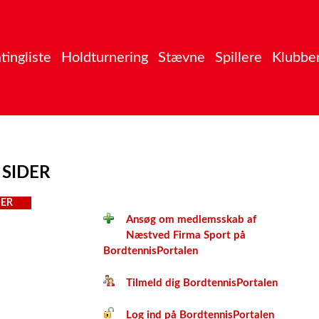
tingliste
Holdturnering
Stævne
Spillere
Klubbe
 SIDER
ER
Ansøg om medlemsskab af
Næstved Firma Sport på
BordtennisPortalen
Tilmeld dig BordtennisPortalen
Log ind på BordtennisPortalen