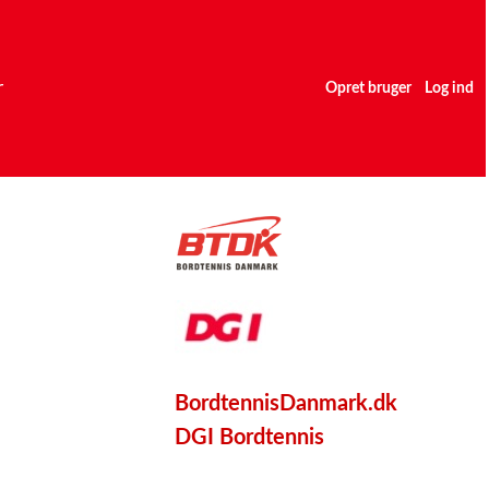
r
Opret bruger
Log ind
BordtennisDanmark.dk
DGI Bordtennis