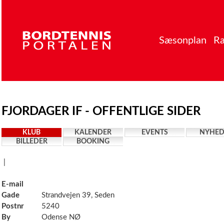
Sæsonplan
Ra
FJORDAGER IF - OFFENTLIGE SIDER
KLUB
KALENDER
EVENTS
NYHED
BILLEDER
BOOKING
|
E-mail
Gade
Strandvejen 39, Seden
Postnr
5240
By
Odense NØ