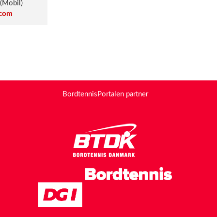
(Mobil)
.com
BordtennisPortalen partner