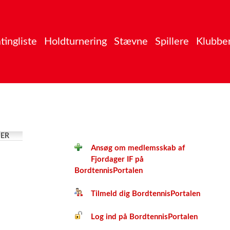
tingliste
Holdturnering
Stævne
Spillere
Klubbe
ER
Ansøg om medlemsskab af
Fjordager IF på
BordtennisPortalen
Tilmeld dig BordtennisPortalen
Log ind på BordtennisPortalen