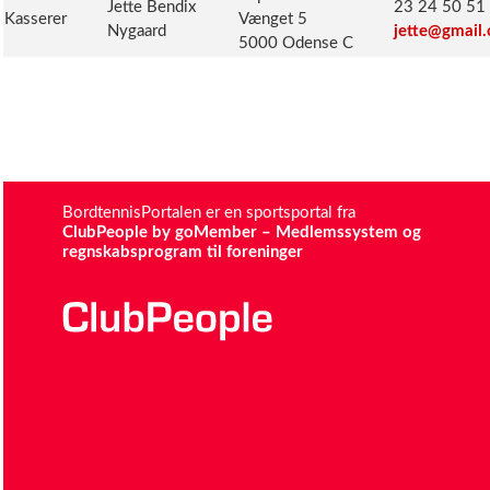
Jette Bendix
23 24 50 51 
Kasserer
Vænget 5
Nygaard
jette@gmail
5000 Odense C
BordtennisPortalen er en sportsportal fra
ClubPeople by goMember – Medlemssystem og
regnskabsprogram til foreninger