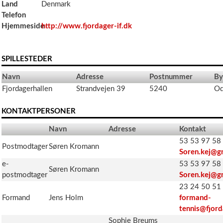
Land
Denmark
Telefon
Hjemmeside
http://www.fjordager-if.dk
SPILLESTEDER
Navn
Adresse
Postnummer
By
Fjordagerhallen
Strandvejen 39
5240
Od
KONTAKTPERSONER
Navn
Adresse
Kontakt
53 53 97 58 
Postmodtager
Søren Kromann
Soren.kej@g
e-
53 53 97 58 
Søren Kromann
postmodtager
Soren.kej@g
23 24 50 51 
Formand
Jens Holm
formand-
tennis@fjord
Sophie Breums