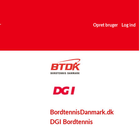
r
Opret bruger
Log ind
BordtennisDanmark.dk
DGI Bordtennis